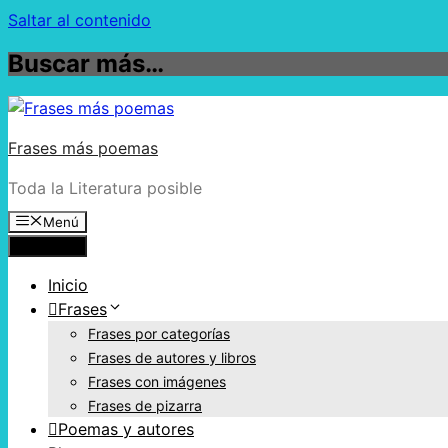
Saltar al contenido
Buscar más…
Frases más poemas
Toda la Literatura posible
Menú
Menú
Inicio
Frases
Frases por categorías
Frases de autores y libros
Frases con imágenes
Frases de pizarra
Poemas y autores