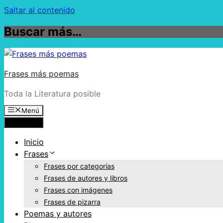
Saltar al contenido
Buscar más…
Frases más poemas
Toda la Literatura posible
Menú
Menú
Inicio
Frases
Frases por categorías
Frases de autores y libros
Frases con imágenes
Frases de pizarra
Poemas y autores