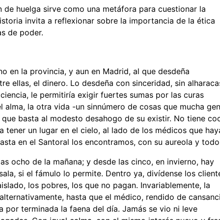
n de huelga sirve como una metáfora para cuestionar la
storia invita a reflexionar sobre la importancia de la ética
as de poder.
no en la provincia, y aun en Madrid, al que desdeña
 ellas, el dinero. Lo desdeña con sinceridad, sin alharaca
encia, le permitiría exigir fuertes sumas por las curas
, el alma, la otra vida -un sinnúmero de cosas que mucha ge
lo que basta al modesto desahogo de su existir. No tiene co
ra tener un lugar en el cielo, al lado de los médicos que ha
asta en el Santoral los encontramos, con su aureola y todo
as ocho de la mañana; y desde las cinco, en invierno, hay
la, si el fámulo lo permite. Dentro ya, divídense los client
islado, los pobres, los que no pagan. Invariablemente, la
 alternativamente, hasta que el médico, rendido de cansanc
 por terminada la faena del día. Jamás se vio ni leve