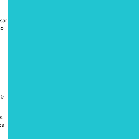
sar
no
u
ía
s.
za