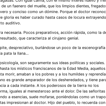
s pagadas. Con igual calma, con el mismo interés nuevo y fr
 de un faenero del muelle, que los limpios dientes, fregado
e severo y conciso como un dómine. Porque el doctor recono
de gloria es haber curado hasta casos de locura extrayendo
to auditivo.
a necesaria. Pocos preparativos, acción rápida, como la d
 resultado, que caracteriza al cirujano genial.
epite, despreciativo, burlándose un poco de la escenografía
la pata la llana…
sicología, son seguramente sus ideas políticas y sociales.
asta los místicos franciscanos de la Edad Media, aquellos
asta morir, amaban a los pobres y a los humildes y reprendí
tano es grande amparador de los desheredados, y tiene par
cia a cada instante. A los poderosos de la tierra no los
ma, iguales al menesteroso ante el dolor. De las señoritas
endo a esencias, suele mofarse, poniéndolas como un trapo
ratas impresionan al doctor. Hijo del pueblo, lo recuerda con