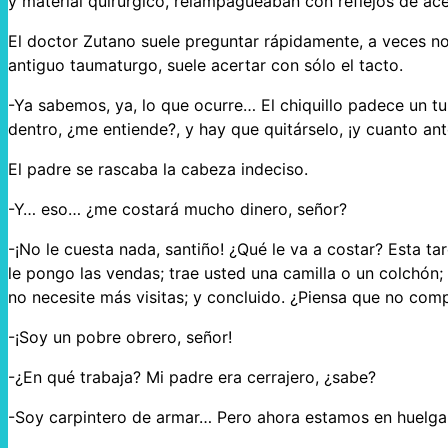
y material quirúrgico, relampagueaban con reflejos de acero
El doctor Zutano suele preguntar rápidamente, a veces n
antiguo taumaturgo, suele acertar con sólo el tacto.
-Ya sabemos, ya, lo que ocurre… El chiquillo padece un t
dentro, ¿me entiende?, y hay que quitárselo, ¡y cuanto a
El padre se rascaba la cabeza indeciso.
-Y… eso… ¿me costará mucho dinero, señor?
-¡No le cuesta nada, santiño! ¿Qué le va a costar? Esta ta
le pongo las vendas; trae usted una camilla o un colchón; 
no necesite más visitas; y concluido. ¿Piensa que no co
-¡Soy un pobre obrero, señor!
-¿En qué trabaja? Mi padre era cerrajero, ¿sabe?
-Soy carpintero de armar… Pero ahora estamos en huelga