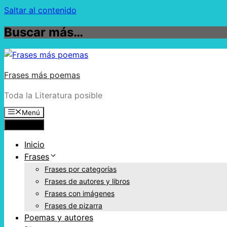
Saltar al contenido
Buscar más…
Frases más poemas
Toda la Literatura posible
Menú
Menú
Inicio
Frases
Frases por categorías
Frases de autores y libros
Frases con imágenes
Frases de pizarra
Poemas y autores