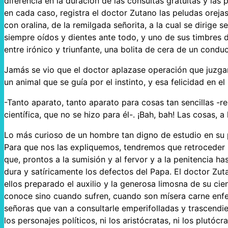
diferencia en la duración de las consultas gratuitas y la
en cada caso, registra el doctor Zutano las peludas orejas
con oralina, de la remilgada señorita, a la cual se dirig
siempre oídos y dientes ante todo, y uno de sus timbres 
entre irónico y triunfante, una bolita de cera de un conduc
Jamás se vio que el doctor aplazase operación que juzgar
un animal que se guía por el instinto, y esa felicidad en el
-Tanto aparato, tanto aparato para cosas tan sencillas -r
científica, que no se hizo para él-. ¡Bah, bah! Las cosas, a 
Lo más curioso de un hombre tan digno de estudio en su p
Para que nos las expliquemos, tendremos que retroceder h
que, prontos a la sumisión y al fervor y a la penitencia h
dura y satíricamente los defectos del Papa. El doctor Zu
ellos preparado el auxilio y la generosa limosna de su cien
conoce sino cuando sufren, cuando son mísera carne enfer
señoras que van a consultarle emperifolladas y trascendi
los personajes políticos, ni los aristócratas, ni los plutóc