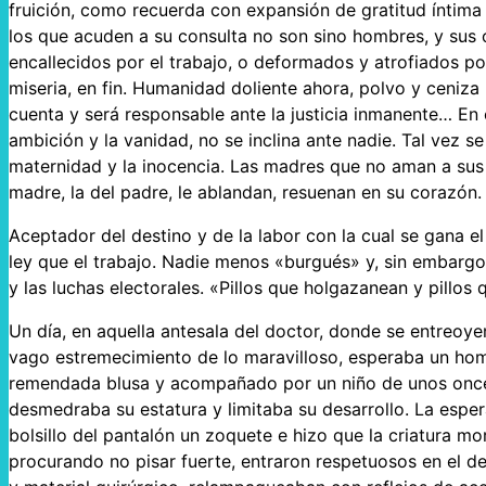
fruición, como recuerda con expansión de gratitud íntima 
los que acuden a su consulta no son sino hombres, y sus 
encallecidos por el trabajo, o deformados y atrofiados po
miseria, en fin. Humanidad doliente ahora, polvo y ceniza 
cuenta y será responsable ante la justicia inmanente… En 
ambición y la vanidad, no se inclina ante nadie. Tal vez se
maternidad y la inocencia. Las madres que no aman a sus h
madre, la del padre, le ablandan, resuenan en su corazón. 
Aceptador del destino y de la labor con la cual se gana el
ley que el trabajo. Nadie menos «burgués» y, sin embargo
y las luchas electorales. «Pillos que holgazanean y pillos 
Un día, en aquella antesala del doctor, donde se entreoye
vago estremecimiento de lo maravilloso, esperaba un hom
remendada blusa y acompañado por un niño de unos once
desmedraba su estatura y limitaba su desarrollo. La espera
bolsillo del pantalón un zoquete e hizo que la criatura mor
procurando no pisar fuerte, entraron respetuosos en el des