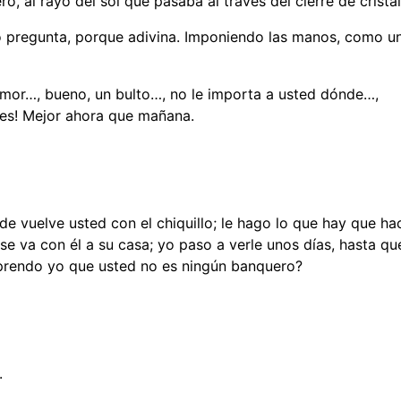
, al rayo del sol que pasaba al través del cierre de cristal
o pregunta, porque adivina. Imponiendo las manos, como u
umor…, bueno, un bulto…, no le importa a usted dónde…,
ntes! Mejor ahora que mañana.
rde vuelve usted con el chiquillo; le hago lo que hay que ha
se va con él a su casa; yo paso a verle unos días, hasta qu
mprendo yo que usted no es ningún banquero?
.