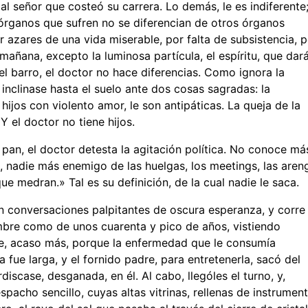
al señor que costeó su carrera. Lo demás, le es indiferente
órganos que sufren no se diferencian de otros órganos
r azares de una vida miserable, por falta de subsistencia, p
mañana, excepto la luminosa partícula, el espíritu, que dar
el barro, el doctor no hace diferencias. Como ignora la
 inclinase hasta el suelo ante dos cosas sagradas: la
ijos con violento amor, le son antipáticas. La queja de la
Y el doctor no tiene hijos.
 pan, el doctor detesta la agitación política. No conoce má
, nadie más enemigo de las huelgas, los meetings, las aren
que medran.» Tal es su definición, de la cual nadie le saca.
n conversaciones palpitantes de oscura esperanza, y corre 
bre como de unos cuarenta y pico de años, vistiendo
, acaso más, porque la enfermedad que le consumía
 fue larga, y el fornido padre, para entretenerla, sacó del
discase, desganada, en él. Al cabo, llególes el turno, y,
pacho sencillo, cuyas altas vitrinas, rellenas de instrumen