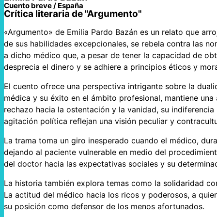
Cuento breve / España
Crítica literaria de "Argumento"
«Argumento» de Emilia Pardo Bazán es un relato que arroj
de sus habilidades excepcionales, se rebela contra las nor
a dicho médico que, a pesar de tener la capacidad de obt
desprecia el dinero y se adhiere a principios éticos y mora
El cuento ofrece una perspectiva intrigante sobre la duali
médica y su éxito en el ámbito profesional, mantiene una
rechazo hacia la ostentación y la vanidad, su indiferencia 
agitación política reflejan una visión peculiar y contracultu
La trama toma un giro inesperado cuando el médico, duran
dejando al paciente vulnerable en medio del procedimiento
del doctor hacia las expectativas sociales y su determin
La historia también explora temas como la solidaridad con
La actitud del médico hacia los ricos y poderosos, a qui
su posición como defensor de los menos afortunados.