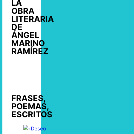
LA
OBRA
LITERARIA
DE
ÁNGEL
MARINO
RAMÍREZ
FRASES,
POEMAS,
ESCRITOS