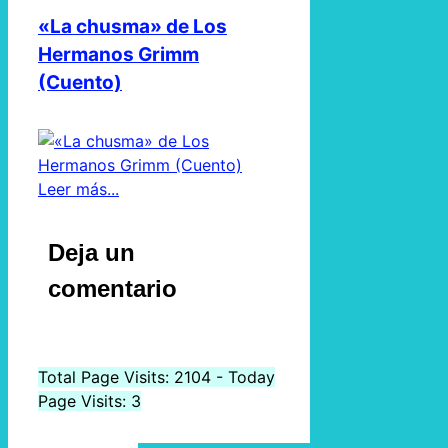
«La chusma» de Los
Hermanos Grimm
(Cuento)
Leer más...
Deja un
comentario
Total Page Visits: 2104 - Today
Page Visits: 3