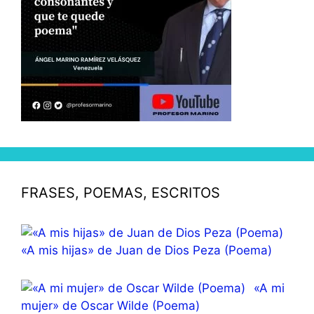
FRASES, POEMAS, ESCRITOS
«A mis hijas» de Juan de Dios Peza (Poema)
«A mi
mujer» de Oscar Wilde (Poema)