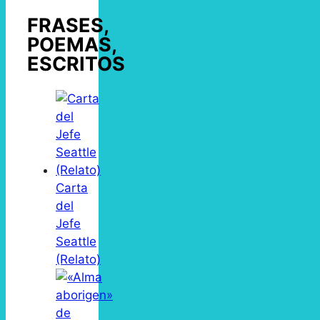
FRASES,
POEMAS,
ESCRITOS
Carta
del
Jefe
Seattle
(Relato)