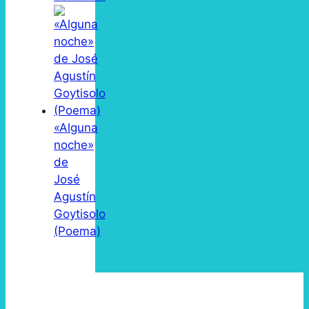
«Alguna
noche»
de
José
Agustín
Goytisolo
(Poema)