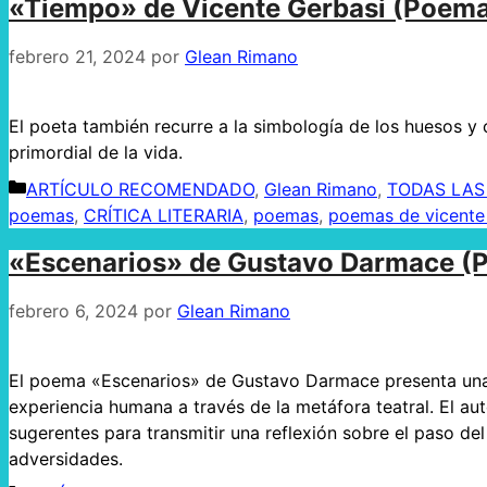
«Tiempo» de Vicente Gerbasi (Poem
febrero 21, 2024
por
Glean Rimano
El poeta también recurre a la simbología de los huesos y 
primordial de la vida.
Categorías
ARTÍCULO RECOMENDADO
,
Glean Rimano
,
TODAS LAS
poemas
,
CRÍTICA LITERARIA
,
poemas
,
poemas de vicente
«Escenarios» de Gustavo Darmace (
febrero 6, 2024
por
Glean Rimano
El poema «Escenarios» de Gustavo Darmace presenta una 
experiencia humana a través de la metáfora teatral. El aut
sugerentes para transmitir una reflexión sobre el paso del
adversidades.