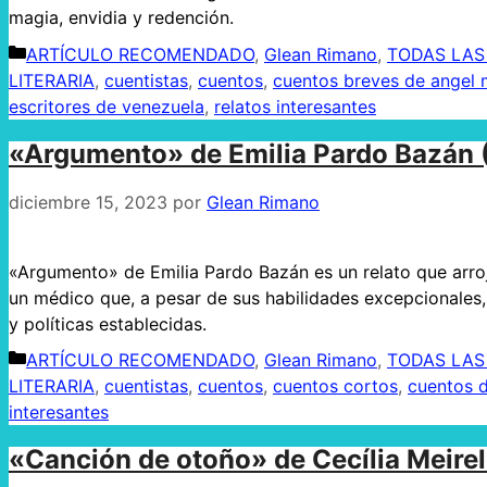
magia, envidia y redención.
Categorías
ARTÍCULO RECOMENDADO
,
Glean Rimano
,
TODAS LAS
LITERARIA
,
cuentistas
,
cuentos
,
cuentos breves de angel 
escritores de venezuela
,
relatos interesantes
«Argumento» de Emilia Pardo Bazán 
diciembre 15, 2023
por
Glean Rimano
«Argumento» de Emilia Pardo Bazán es un relato que arroja
un médico que, a pesar de sus habilidades excepcionales,
y políticas establecidas.
Categorías
ARTÍCULO RECOMENDADO
,
Glean Rimano
,
TODAS LAS
LITERARIA
,
cuentistas
,
cuentos
,
cuentos cortos
,
cuentos d
interesantes
«Canción de otoño» de Cecília Meire