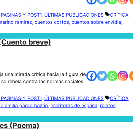
 PAGINAS Y POST1
,
ÚLTIMAS PUBLICACIONES
Etiquetas
CRÍTICA
marino ramirez
,
cuentos cortos
,
cuentos sobre envidia
,
(Cuento breve)
 una mirada crítica hacia la figura de
 se rebela contra las normas sociales
 PAGINAS Y POST1
,
ÚLTIMAS PUBLICACIONES
Etiquetas
CRÍTICA
e emilia pardo bazán
,
escritoras de españa
,
relatos
les (Poema)