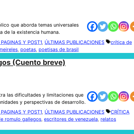
lico que aborda temas universales
za de la existencia humana.
 PAGINAS Y POST1
,
ÚLTIMAS PUBLICACIONES
Etiquetas
crítica de
meireles
,
poetas
,
poetisas de brasil
gos (Cuento breve)
ra las dificultades y limitaciones que
nidades y perspectivas de desarrollo.
 PAGINAS Y POST1
,
ÚLTIMAS PUBLICACIONES
Etiquetas
CRÍTICA
de romulo gallegos
,
escritores de venezuela
,
relatos