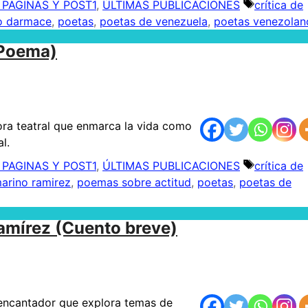
 PAGINAS Y POST1
,
ÚLTIMAS PUBLICACIONES
Etiquetas
crítica de
o darmace
,
poetas
,
poetas de venezuela
,
poetas venezolan
(Poema)
ra teatral que enmarca la vida como
l.
 PAGINAS Y POST1
,
ÚLTIMAS PUBLICACIONES
Etiquetas
crítica de
arino ramirez
,
poemas sobre actitud
,
poetas
,
poetas de
amírez (Cuento breve)
 encantador que explora temas de