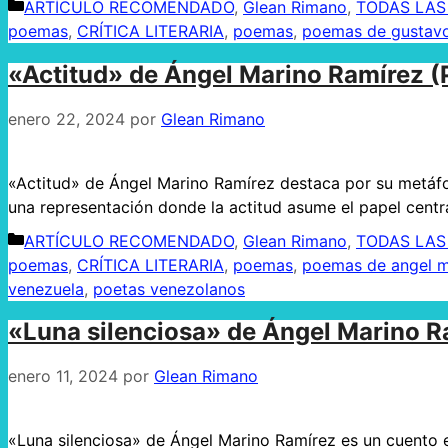
Categorías
ARTÍCULO RECOMENDADO
,
Glean Rimano
,
TODAS LAS
poemas
,
CRÍTICA LITERARIA
,
poemas
,
poemas de gustav
«Actitud» de Ángel Marino Ramírez 
enero 22, 2024
por
Glean Rimano
«Actitud» de Ángel Marino Ramírez destaca por su metáfo
una representación donde la actitud asume el papel centra
Categorías
ARTÍCULO RECOMENDADO
,
Glean Rimano
,
TODAS LAS
poemas
,
CRÍTICA LITERARIA
,
poemas
,
poemas de angel m
venezuela
,
poetas venezolanos
«Luna silenciosa» de Ángel Marino R
enero 11, 2024
por
Glean Rimano
«Luna silenciosa» de Ángel Marino Ramírez es un cuento