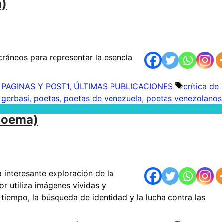
a)
cráneos para representar la esencia
 PAGINAS Y POST1
,
ÚLTIMAS PUBLICACIONES
Etiquetas
crítica de
 gerbasi
,
poetas
,
poetas de venezuela
,
poetas venezolanos
Poema)
interesante exploración de la
or utiliza imágenes vívidas y
 tiempo, la búsqueda de identidad y la lucha contra las