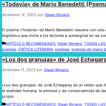
«Todavía» de Mario Benedetti (Poem
diciembre 12, 2023
por
Glean Rimano
El poema «Todavía» de Mario Benedetti resuena con una e
lingüística que invita a los lectores a sumergirse en las c
Categorías
ARTÍCULO RECOMENDADO
,
Glean Rimano
,
TODAS LAS
poemas
,
CRÍTICA LITERARIA
,
poemas
,
poemas de mario b
«Los dos granujas» de José Echegar
diciembre 11, 2023
por
Glean Rimano
«Los dos granujas» de José Echegaray es un relato que d
la dualidad humana, la amistad y las consecuencias de las
propio.
Categorías
ARTÍCULO RECOMENDADO
,
Glean Rimano
,
TODAS LAS