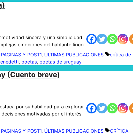
a)
motividad sincera y una simplicidad
omplejas emociones del hablante lírico.
 PAGINAS Y POST1
,
ÚLTIMAS PUBLICACIONES
Etiquetas
crítica de
enedetti
,
poetas
,
poetas de uruguay
ay (Cuento breve)
estaca por su habilidad para explorar
 decisiones motivadas por el interés
 PAGINAS Y POST1
,
ÚLTIMAS PUBLICACIONES
Etiquetas
CRÍTICA