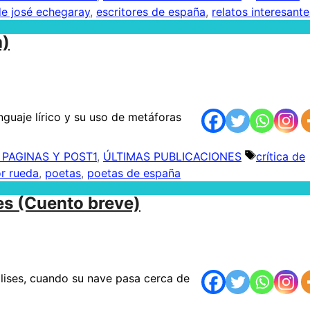
de josé echegaray
,
escritores de españa
,
relatos interesante
a)
guaje lírico y su uso de metáforas
 PAGINAS Y POST1
,
ÚLTIMAS PUBLICACIONES
Etiquetas
crítica de
r rueda
,
poetas
,
poetas de españa
es (Cuento breve)
Ulises, cuando su nave pasa cerca de