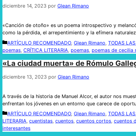
diciembre 14, 2023
por
Glean Rimano
«Canción de otoño» es un poema introspectivo y melancó
como la pérdida, el arrepentimiento y la efímera naturale
Categorías
ARTÍCULO RECOMENDADO
,
Glean Rimano
,
TODAS LAS
poemas
,
CRÍTICA LITERARIA
,
poemas
,
poemas de cecilia 
«La ciudad muerta» de Rómulo Galle
diciembre 13, 2023
por
Glean Rimano
A través de la historia de Manuel Alcor, el autor nos muest
enfrentan los jóvenes en un entorno que carece de oportu
Categorías
ARTÍCULO RECOMENDADO
,
Glean Rimano
,
TODAS LAS
LITERARIA
,
cuentistas
,
cuentos
,
cuentos cortos
,
cuentos 
interesantes