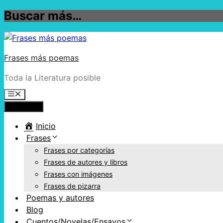
Buscar más…
Saltar al contenido
Frases más poemas
Toda la Literatura posible
Menú
Menú
Inicio
Frases
Frases por categorías
Frases de autores y libros
Frases con imágenes
Frases de pizarra
Poemas y autores
Blog
Cuentos/Novelas/Ensayos