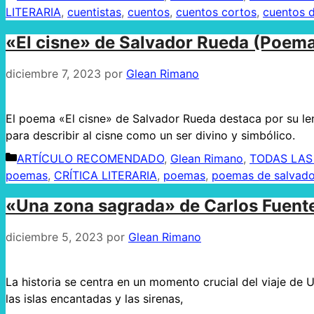
LITERARIA
,
cuentistas
,
cuentos
,
cuentos cortos
,
cuentos 
«El cisne» de Salvador Rueda (Poem
diciembre 7, 2023
por
Glean Rimano
El poema «El cisne» de Salvador Rueda destaca por su len
para describir al cisne como un ser divino y simbólico.
Categorías
ARTÍCULO RECOMENDADO
,
Glean Rimano
,
TODAS LAS
poemas
,
CRÍTICA LITERARIA
,
poemas
,
poemas de salvado
«Una zona sagrada» de Carlos Fuent
diciembre 5, 2023
por
Glean Rimano
La historia se centra en un momento crucial del viaje de 
las islas encantadas y las sirenas,