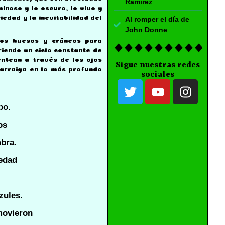
Ramírez
inoso y lo oscuro, lo vivo y
iedad y la inevitabilidad del
Al romper el día de
John Donne
los huesos y cráneos para
riendo un ciclo constante de
ntean a través de los ojos
Sigue nuestras redes
 arraiga en lo más profundo
sociales
po.
os
bra.
edad
zules.
movieron