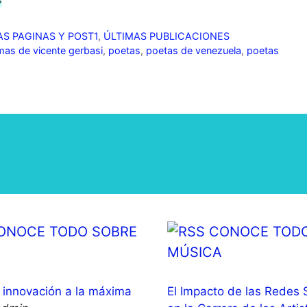
4
S PAGINAS Y POST1
,
ÚLTIMAS PUBLICACIONES
as de vicente gerbasi
,
poetas
,
poetas de venezuela
,
poetas
ONOCE TODO SOBRE
CONOCE TODO
MÚSICA
innovación a la máxima
El Impacto de las Redes 