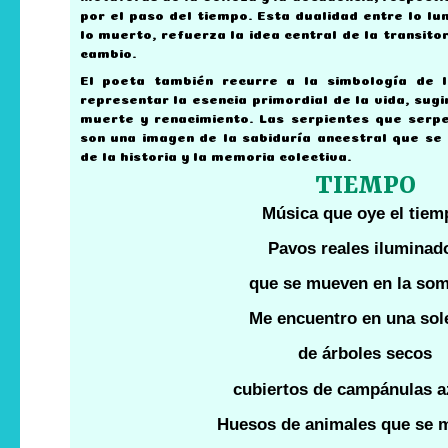
por el paso del tiempo. Esta dualidad entre lo lum
lo muerto, refuerza la idea central de la transitor
cambio.
El poeta también recurre a la simbología de 
representar la esencia primordial de la vida, sugi
muerte y renacimiento. Las serpientes que serpe
son una imagen de la sabiduría ancestral que se
de la historia y la memoria colectiva.
TIEMPO
Música que oye el tiem
Pavos reales iluminad
que se mueven en la som
Me encuentro en una sol
de árboles secos
cubiertos de campánulas a
Huesos de animales que se 