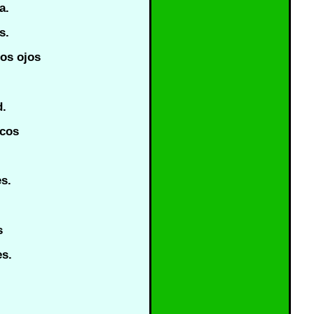
a.
s.
los ojos
d.
ecos
es.
s
es.