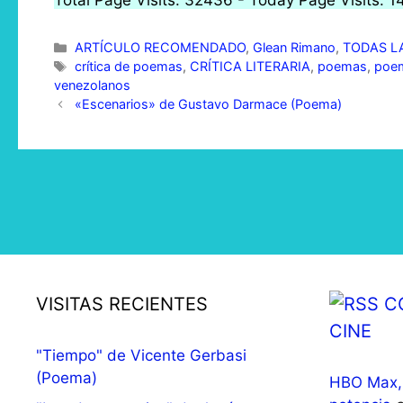
Total Page Visits: 32436 - Today Page Visits: 1
ARTÍCULO RECOMENDADO
,
Glean Rimano
,
TODAS LA
crítica de poemas
,
CRÍTICA LITERARIA
,
poemas
,
poem
venezolanos
«Escenarios» de Gustavo Darmace (Poema)
VISITAS RECIENTES
C
CINE
"Tiempo" de Vicente Gerbasi
(Poema)
HBO Max, 