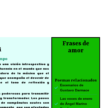
Frases de
i
amor
empo
una visión introspectiva y
fluencia en el mundo que nos
adora de la música que el
e que acompaña el devenir de
Poemas relacionados
ce el tono de reflexión y
Escenarios de
Gustavo Darmace
s poderosas para transmitir
y transformador. Los pavos
Las voces de enero
s de campánulas azules son
de Ángel Marino
ivamente, que son afectadas