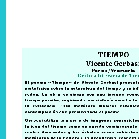
TIEMPO
Vicente Gerbas
Poema / Venezuela
Crítica literaria de Ti
El poema «Tiempo» de Vicente Gerbasi presenta 
metafísica sobre la naturaleza del tiempo y su in
rodea. La obra comienza con una imagen evoc
tiempo percibe, sugiriendo una sinfonía constant
la existencia. Esta metáfora musical estable
contemplación que permea todo el poema.
Gerbasi utiliza una serie de imágenes sensoriale
la idea del tiempo como un agente omnipresente 
reales iluminados y los árboles secos cubierto
metáforas de la belleza y la decadencia, respect