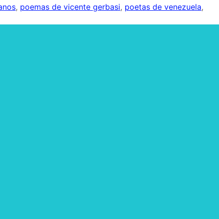
lanos
,
poemas de vicente gerbasi
,
poetas de venezuela
,