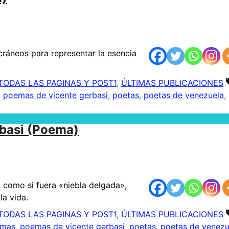
cráneos para representar la esencia
TODAS LAS PAGINAS Y POST1
,
ÚLTIMAS PUBLICACIONES
,
poemas de vicente gerbasi
,
poetas
,
poetas de venezuela
,
rbasi (Poema)
 como si fuera «niebla delgada»,
la vida.
TODAS LAS PAGINAS Y POST1
,
ÚLTIMAS PUBLICACIONES
mas
,
poemas de vicente gerbasi
,
poetas
,
poetas de venezu