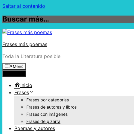
Saltar al contenido
Buscar más…
Frases más poemas
Toda la Literatura posible
Menú
Menú
Inicio
Frases
Frases por categorías
Frases de autores y libros
Frases con imágenes
Frases de pizarra
Poemas y autores