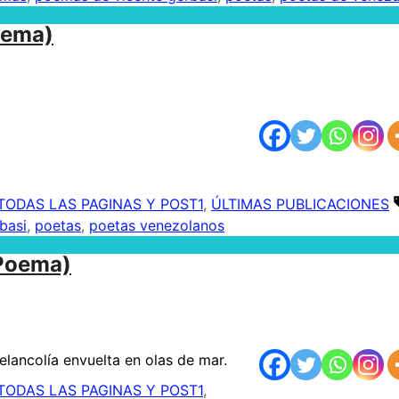
oema)
TODAS LAS PAGINAS Y POST1
,
ÚLTIMAS PUBLICACIONES
basi
,
poetas
,
poetas venezolanos
(Poema)
elancolía envuelta en olas de mar.
TODAS LAS PAGINAS Y POST1
,