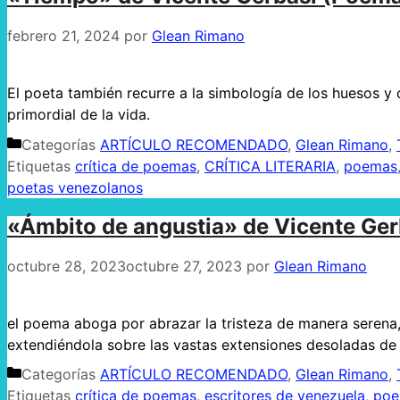
febrero 21, 2024
por
Glean Rimano
El poeta también recurre a la simbología de los huesos y 
primordial de la vida.
Categorías
ARTÍCULO RECOMENDADO
,
Glean Rimano
,
Etiquetas
crítica de poemas
,
CRÍTICA LITERARIA
,
poemas
poetas venezolanos
«Ámbito de angustia» de Vicente Ge
octubre 28, 2023
octubre 27, 2023
por
Glean Rimano
el poema aboga por abrazar la tristeza de manera serena,
extendiéndola sobre las vastas extensiones desoladas de 
Categorías
ARTÍCULO RECOMENDADO
,
Glean Rimano
,
Etiquetas
crítica de poemas
,
escritores de venezuela
,
poe