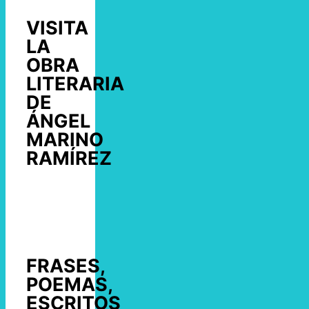
VISITA
LA
OBRA
LITERARIA
DE
ÁNGEL
MARINO
RAMÍREZ
FRASES,
POEMAS,
ESCRITOS