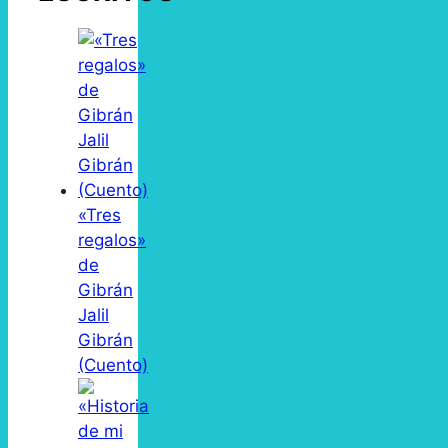
«Tres
regalos»
de
Gibrán
Jalil
Gibrán
(Cuento)