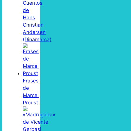
Cuentos
de
Hans
Christian
Andersen
(Dinamarca)
Frases
de
Marcel
Proust