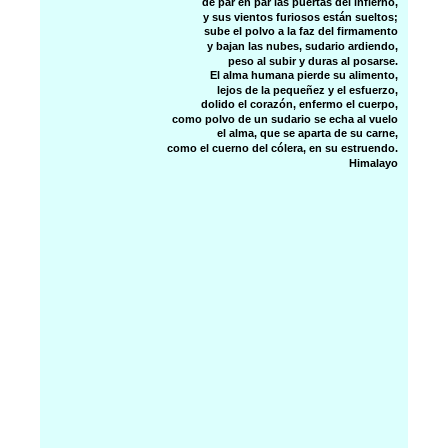
de par en par las puertas del infierno,
y sus vientos furiosos están sueltos;
sube el polvo a la faz del firmamento
y bajan las nubes, sudario ardiendo,
peso al subir y duras al posarse.
El alma humana pierde su alimento,
lejos de la pequeñez y el esfuerzo,
dolido el corazón, enfermo el cuerpo,
como polvo de un sudario se echa al vuelo
el alma, que se aparta de su carne,
como el cuerno del cólera, en su estruendo.
Himalayo