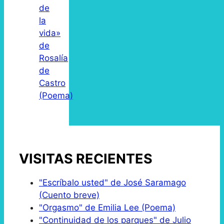
de
la
vida»
de
Rosalía
de
Castro
(Poema)
VISITAS RECIENTES
"Escríbalo usted" de José Saramago
(Cuento breve)
"Orgasmo" de Emilia Lee (Poema)
"Continuidad de los parques" de Julio