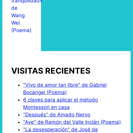
tranquilidad»
de
Wang
Wei
(Poema)
VISITAS RECIENTES
"Vivo de amor tan libre" de Gabriel
Bocángel (Poema)
6 claves para aplicar el método
Montessori en casa
"Después" de Amado Nervo
"Ave" de Ramón del Valle Inclán (Poema)
"La desesperación" de José de