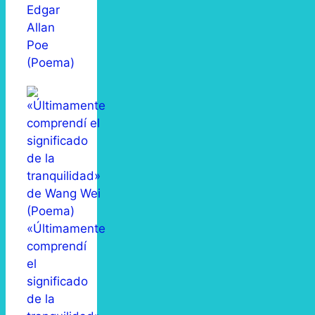
Edgar
Allan
Poe
(Poema)
«Últimamente
comprendí
el
significado
de la