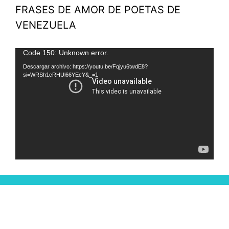
FRASES DE AMOR DE POETAS DE
VENEZUELA
Reproductor
Code 150: Unknown error.
de
Descargar archivo: https://youtu.be/Fqjyu6twdE8?
si=WRSh1cRHUl66YEcY&_=1
vídeo