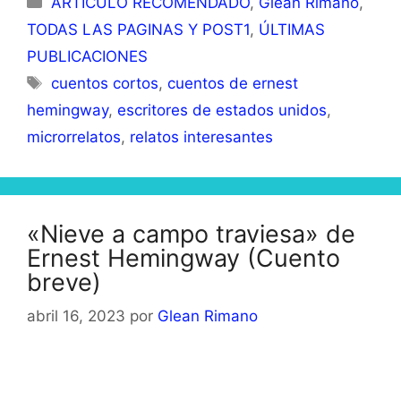
ARTÍCULO RECOMENDADO
,
Glean Rimano
,
TODAS LAS PAGINAS Y POST1
,
ÚLTIMAS
PUBLICACIONES
Etiquetas
cuentos cortos
,
cuentos de ernest
hemingway
,
escritores de estados unidos
,
microrrelatos
,
relatos interesantes
«Nieve a campo traviesa» de
Ernest Hemingway (Cuento
breve)
abril 16, 2023
por
Glean Rimano