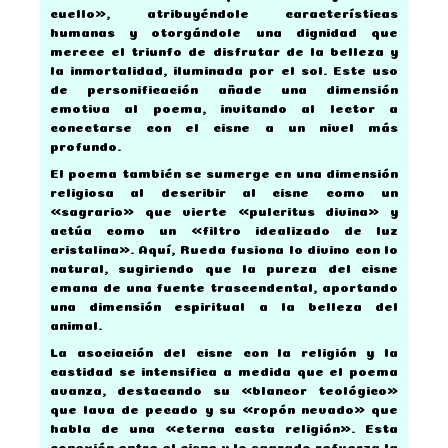
cuello», atribuyéndole características
humanas y otorgándole una dignidad que
merece el triunfo de disfrutar de la belleza y
la inmortalidad, iluminada por el sol. Este uso
de personificación añade una dimensión
emotiva al poema, invitando al lector a
conectarse con el cisne a un nivel más
profundo.
El poema también se sumerge en una dimensión
religiosa al describir al cisne como un
«sagrario» que vierte «pulcritus divina» y
actúa como un «filtro idealizado de luz
cristalina». Aquí, Rueda fusiona lo divino con lo
natural, sugiriendo que la pureza del cisne
emana de una fuente trascendental, aportando
una dimensión espiritual a la belleza del
animal.
La asociación del cisne con la religión y la
castidad se intensifica a medida que el poema
avanza, destacando su «blancor teológico»
que lava de pecado y su «ropón nevado» que
habla de una «eterna casta religión». Esta
conexión entre el cisne y lo sagrado refuerza la