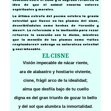
idea de que el animal encarna valores
espirituales y morales.
La última estrofa del poema celebra la gracia
celestial que llueve en las plumas del cisne,
describiéndolas como hechas de «oración y
nieve». La referencia a la invitación para rezar
refuerza la conexión con lo divino, mientras
que la mención de las plumas como «altos
resplandores» subraya su naturaleza celestial
y casi intocable.
EL CISNE
Visión impecable de nácar riente,
ara de alabastro y hostiario viviente,
cisne, frágil arco de la idealidad;
alma que desfila bajo de tu cuello
digna es del gran triunfo de gozar lo bello
y del sol que alumbra la inmortalidad.