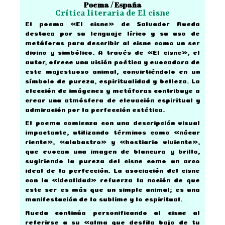
Poema / España
Crítica literaria de El cisne
El poema «El cisne» de Salvador Rueda
destaca por su lenguaje lírico y su uso de
metáforas para describir al cisne como un ser
divino y simbólico. A través de «El cisne», el
autor, ofrece una visión poética y evocadora de
este majestuoso animal, convirtiéndolo en un
símbolo de pureza, espiritualidad y belleza. La
elección de imágenes y metáforas contribuye a
crear una atmósfera de elevación espiritual y
admiración por la perfección estética.
El poema comienza con una descripción visual
impactante, utilizando términos como «nácar
riente», «alabastro» y «hostiario viviente»,
que evocan una imagen de blancura y brillo,
sugiriendo la pureza del cisne como un arco
ideal de la perfección. La asociación del cisne
con la «idealidad» refuerza la noción de que
este ser es más que un simple animal; es una
manifestación de lo sublime y lo espiritual.
Rueda continúa personificando al cisne al
referirse a su «alma que desfila bajo de tu