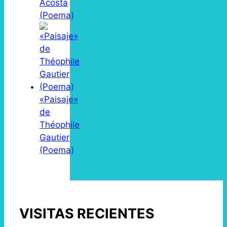
Acosta
(Poema)
«Paisaje»
de
Théophile
Gautier
(Poema)
VISITAS RECIENTES