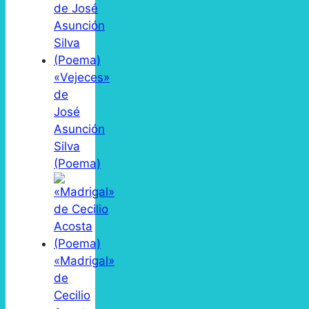
«Vejeces»
de
José
Asunción
Silva
(Poema)
«Madrigal»
de
Cecilio