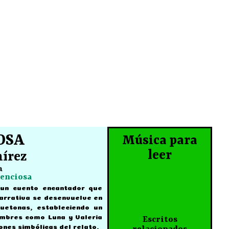
OSA
Música para
leer
írez
a
lenciosa
 un cuento encantador que
narrativa se desenvuelve en
uetonas, estableciendo un
nombres como Luna y Valeria
Escritos
nes simbólicas del relato.