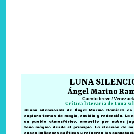
LUNA SILENCI
Ángel Marino Ram
Cuento breve / Venezuel
Crítica literaria de Luna si
«Luna silenciosa» de Ángel Marino Ramírez es
explora temas de magia, envidia y redención. La 
un pueblo atmosférico, envuelto por nubes jug
tono mágico desde el principio. La elección de 
evoca imágenes poéticas y refuerza las connotacio