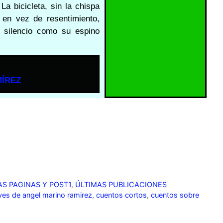
La bicicleta, sin la chispa
 en vez de resentimiento,
l silencio como su espino
ÍREZ
S PAGINAS Y POST1
,
ÚLTIMAS PUBLICACIONES
ves de angel marino ramirez
,
cuentos cortos
,
cuentos sobre