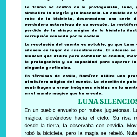
La trama se centra en la protagonista, Luna, 
simboliza la alegría y la inocencia. La envidia de 
robo de la bicicleta, desencadena una serie 
verdadera naturaleza de su corazón. La metáfora
pérdida de la chispa mágica de la bicicleta ilu
corrupción causada por la codicia.
La resolución del cuento es notable, ya que Luna 
silencio en lugar de resentimiento. El silencio 
blanco» que utiliza para combatir la envidia, mos
la protagonista y su capacidad para superar l
elegante y reflexiva.
En términos de estilo, Ramírez utiliza una pr
atmósfera mágica del cuento. La elección de palab
contribuyen a crear imágenes vívidas en la ment
en el mundo mágico que ha creado.
LUNA SILENCIO
En un pueblo envuelto por nubes juguetonas, L
mágica, elevándose hacia el cielo. Su risa r
desde la tierra, la observaba con envidia. Movi
robó la bicicleta, pero la magia se rebeló. Nub