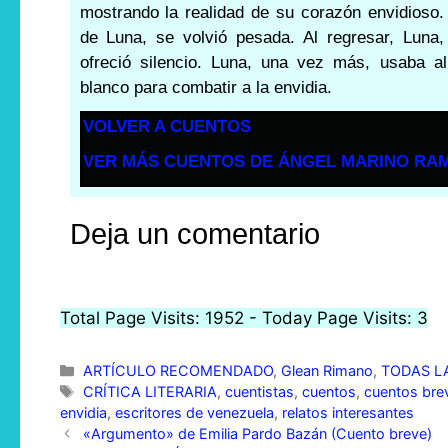
mostrando la realidad de su corazón envidioso. 
de Luna, se volvió pesada. Al regresar, Luna,
ofreció silencio. Luna, una vez más, usaba a
blanco para combatir a la envidia.
VOLVER A CUENTOS
VER MÁS CUENTOS DE ÁNGEL MARINO RAM
Deja un comentario
Total Page Visits: 1952 - Today Page Visits: 3
ARTÍCULO RECOMENDADO
,
Glean Rimano
,
TODAS LA
CRÍTICA LITERARIA
,
cuentistas
,
cuentos
,
cuentos bre
envidia
,
escritores de venezuela
,
relatos interesantes
«Argumento» de Emilia Pardo Bazán (Cuento breve)