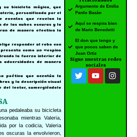
relacionados
Argumento de Emilia
y su bicicleta mágica, que
Pardo Bazán
Valeria, personificada por el
de eventos que revelan la
Aquí se respira bien
 de las nubes oscuras y la
de Mario Benedetti
stran de manera efectiva la
El don que tengo y
elige responder al robo con
que pocos saben de
se presenta como un «espino
Juan Ortiz
trando la fuerza interior de
Sigue nuestras redes
as adversidades de manera
sociales
osa poética que acentúa la
ras y la descripción visual
e del lector, sumergiéndolo
SA
una pedaleaba su bicicleta
esonaba mientras Valeria,
da por la codicia, Valeria
es oscuras la envolvieron,