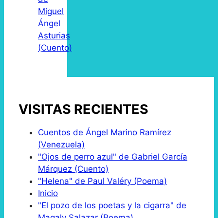
Miguel
Ángel
Asturias
(Cuento)
VISITAS RECIENTES
Cuentos de Ángel Marino Ramírez
(Venezuela)
"Ojos de perro azul" de Gabriel García
Márquez (Cuento)
"Helena" de Paul Valéry (Poema)
Inicio
"El pozo de los poetas y la cigarra" de
Magaly Salazar (Poema)