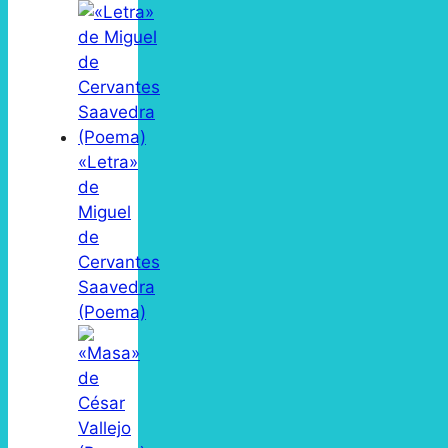
«Letra»
de
Miguel
de
Cervantes
Saavedra
(Poema)