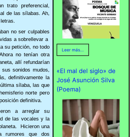
 trato preferencial,
al de las sílabas. Ah,
letras.
aban no ser culpables
vidas a sobrellevar a
a su petición, no todo
Leer más...
hora no tenían otra
neta, allí refundarían
n sus sonidos mudos,
«El mal del siglo» de
s, definitivamente la
José Asunción Silva
última sílaba, las que
(Poema)
 hemisferio norte pero
posición definitiva.
eron a arreglar su
d de las vocales y la
 planeta. Hicieron una
ía rumores que dos