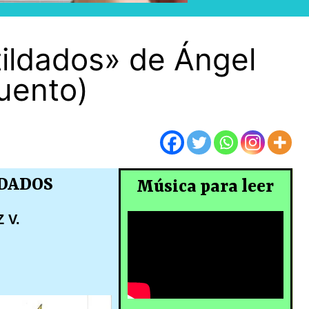
 tildados» de Ángel
uento)
LDADOS
Música para leer
 V.