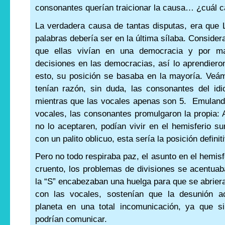
consonantes querían traicionar la causa… ¿cuál 
La verdadera causa de tantas disputas, era que L
palabras debería ser en la última sílaba. Conside
que ellas vivían en una democracia y por m
decisiones en las democracias, así lo aprendiero
esto, su posición se basaba en la mayoría. Veám
tenían razón, sin duda, las consonantes del id
mientras que las vocales apenas son 5. Emulando
vocales, las consonantes promulgaron la propia: 
no lo aceptaren, podían vivir en el hemisferio su
con un palito oblicuo, esta sería la posición definit
Pero no todo respiraba paz, el asunto en el hemis
cruento, los problemas de divisiones se acentuab
la “S” encabezaban una huelga para que se abrier
con las vocales, sostenían que la desunión a
planeta en una total incomunicación, ya que s
podrían comunicar.