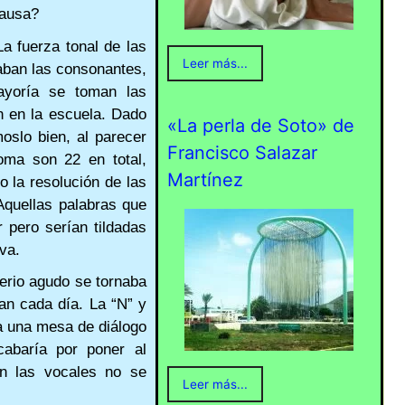
causa?
a fuerza tonal de las
Leer más...
raban las consonantes,
ayoría se toman las
n en la escuela. Dado
«La perla de Soto» de
oslo bien, al parecer
Francisco Salazar
ioma son 22 en total,
Martínez
 la resolución de las
Aquellas palabras que
r pero serían tildadas
iva.
ferio agudo se tornaba
an cada día. La “N” y
a una mesa de diálogo
cabaría por poner al
in las vocales no se
Leer más...