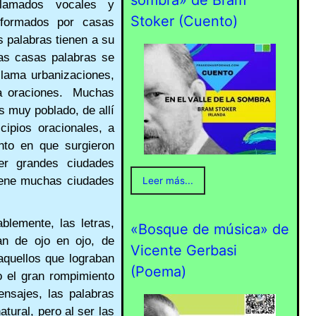
sombra» de Bram
llamados vocales y
Stoker (Cuento)
nformados por casas
 palabras tienen a su
as casas palabras se
llama urbanizaciones,
na oraciones. Muchas
s muy poblado, de allí
cipios oracionales, a
nto en que surgieron
cer grandes ciudades
tiene muchas ciudades
Leer más...
blemente, las letras,
«Bosque de música» de
an de ojo en ojo, de
Vicente Gerbasi
aquellos que lograban
(Poema)
o el gran rompimiento
ensajes, las palabras
ural, pero al ser las