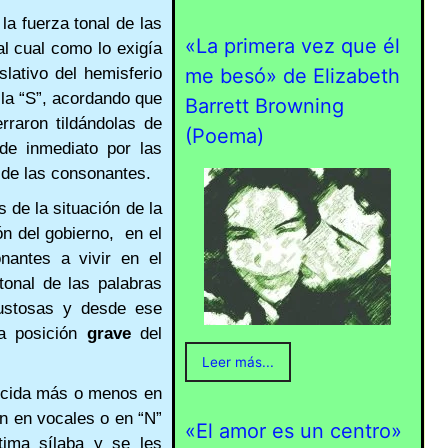
la fuerza tonal de las
«La primera vez que él
al cual como lo exigía
slativo del hemisferio
me besó» de Elizabeth
y la “S”, acordando que
Barrett Browning
raron tildándolas de
(Poema)
de inmediato por las
 de las consonantes.
s de la situación de la
n del gobierno, en el
nantes a vivir en el
tonal de las palabras
gustosas y desde ese
la posición
grave
del
Leer más...
lecida más o menos en
n en vocales o en “N”
«El amor es un centro»
ltima sílaba y se les