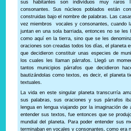
sus habitantes son individuos muy raros 
consonantes. Sus núcleos poblados están co
construidas bajo el nombre de palabras. Las casas
vez miembros vocales y consonantes, cuando l
juntan en una sola barriada, entonces no se les 
como aquí en la tierra, sino que se les denomi
oraciones son creadas todos los días, el planeta e
que decidieron constituir unas especies de muni
los cuales les llaman párrafos. Llegó un mome
tantos municipios párrafos que decidieron ha
bautizándolas como textos, es decir, el planeta 
textuales.
La vida en este singular planeta transcurría ama
sus palabras, sus oraciones y sus párrafos ib
lengua en lengua viajando por la imaginación de 
entender sus textos, fue entonces que se produj
mundial del planeta. Para poder entender sus m
terminaban en vocales y consonantes, como era nat