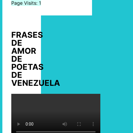
Page Visits: 1
FRASES
DE
AMOR
DE
POETAS
DE
VENEZUELA