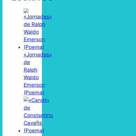
«Jornadas»
de
Ralph
Waldo
Emerson
(Poema)