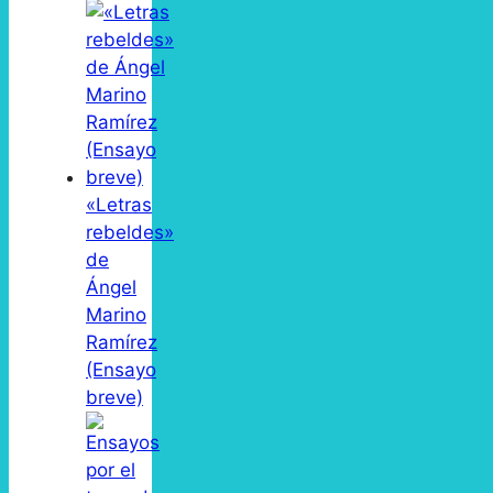
«Letras
rebeldes»
de
Ángel
Marino
Ramírez
(Ensayo
breve)