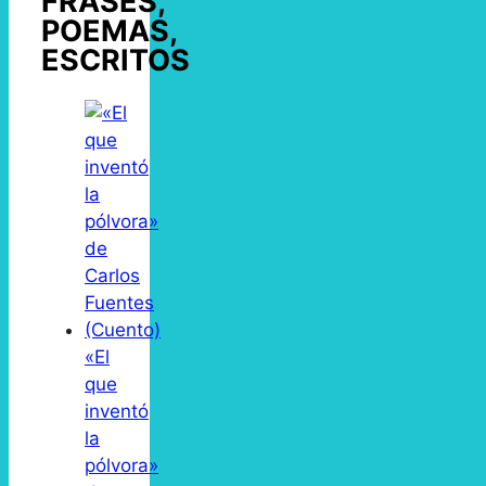
FRASES,
POEMAS,
ESCRITOS
«El
que
inventó
la
pólvora»