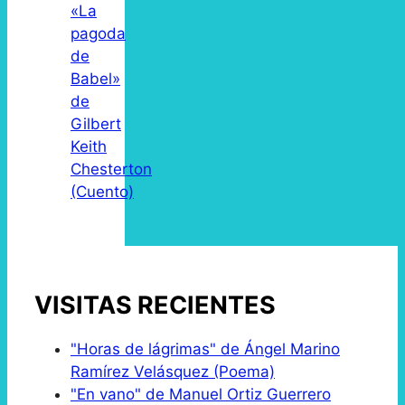
«La
pagoda
de
Babel»
de
Gilbert
Keith
Chesterton
(Cuento)
VISITAS RECIENTES
"Horas de lágrimas" de Ángel Marino
Ramírez Velásquez (Poema)
"En vano" de Manuel Ortiz Guerrero