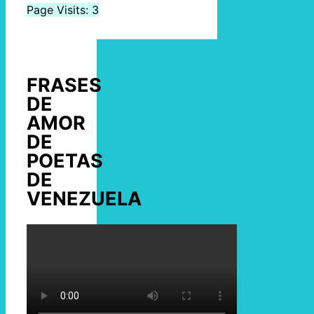
Page Visits: 3
FRASES
DE
AMOR
DE
POETAS
DE
VENEZUELA