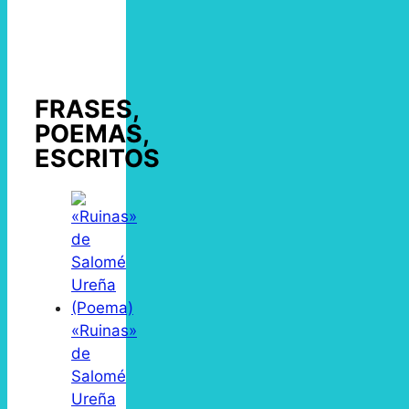
FRASES,
POEMAS,
ESCRITOS
«Ruinas»
de
Salomé
Ureña