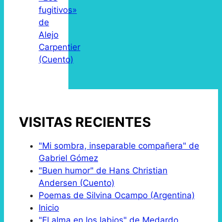
fugitivos»
de
Alejo
Carpentier
(Cuento)
VISITAS RECIENTES
"Mi sombra, inseparable compañera" de
Gabriel Gómez
"Buen humor" de Hans Christian
Andersen (Cuento)
Poemas de Silvina Ocampo (Argentina)
Inicio
"El alma en los labios" de Medardo