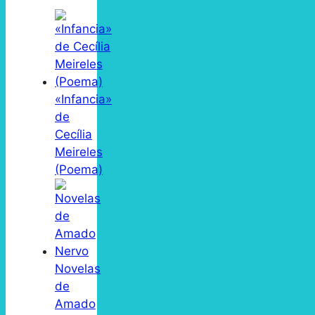
«Infancia»
de
Cecília
Meireles
(Poema)
Novelas
de
Amado