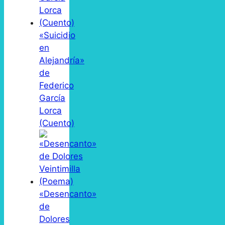
«Suicidio
en
Alejandría»
de
Federico
García
Lorca
(Cuento)
«Desencanto»
de
Dolores