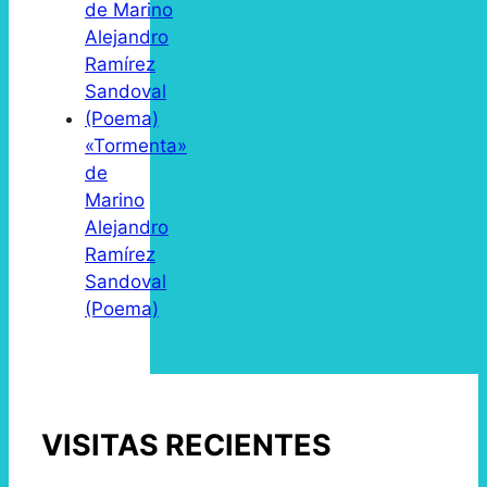
«Tormenta»
de
Marino
Alejandro
Ramírez
Sandoval
(Poema)
VISITAS RECIENTES