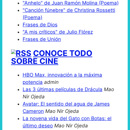
"Anhelo" de Juan Ramón Molina (Poema)
"Canción fúnebre" de Christina Rossetti
(Poema)
Frases de Dios
"A mis críticos" de Julio Flórez
Frases de Unión
CONOCE TODO
SOBRE CINE
HBO Max, innovación a la máxima
potencia
admin
Las 3 últimas películas de Drácula
Mao
Nir Ojeda
Avatar: El sentido del agua de James
Cameron
Mao Nir Ojeda
La novena vida del Gato con Botas: el
último deseo
Mao Nir Ojeda