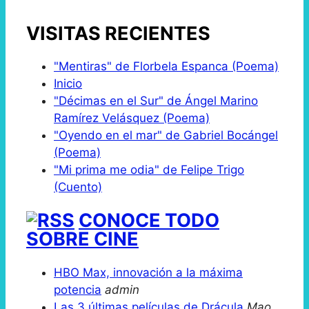
VISITAS RECIENTES
"Mentiras" de Florbela Espanca (Poema)
Inicio
"Décimas en el Sur" de Ángel Marino
Ramírez Velásquez (Poema)
"Oyendo en el mar" de Gabriel Bocángel
(Poema)
"Mi prima me odia" de Felipe Trigo
(Cuento)
CONOCE TODO
SOBRE CINE
HBO Max, innovación a la máxima
potencia
admin
Las 3 últimas películas de Drácula
Mao