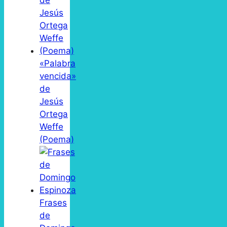
«Palabra
vencida»
de
Jesús
Ortega
Weffe
(Poema)
Frases
de