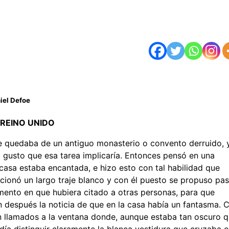
iel Defoe
REINO UNIDO
que quedaba de un antiguo monasterio o convento derruido, 
 gusto que esa tarea implicaría. Entonces pensó en una
 casa estaba encantada, e hizo esto con tal habilidad que
ionó un largo traje blanco y con él puesto se propuso pas
omento en que hubiera citado a otras personas, para que
an después la noticia de que en la casa había un fantasma. 
ron llamados a la ventana donde, aunque estaba tan oscuro 
ía distinguir claramente la blanca vestidura que cruzaba e