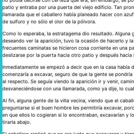
patio y entraba por una puerta del viejo edificio. Tan pr
llamarada que el caballero había planeado hacer con azufr
de sulfuro y no sólo el olor de la pólvora.
Como lo esperaba, la estratagema dio resultado. Alguna g
deseando ver la aparición, tuvo la ocasión de hacerlo y l
frecuentes caminatas se hicieron cosa corriente en una p
deslizarse por la puerta hacia otro patio y después hacia 
Inmediatamente se empezó a decir que en la casa había din
comenzaría a excavar, seguro de que la gente se pondría 
al respecto. Se seguía viendo la aparición ir y venir, cami
desvaneciéndose con una llamarada, como ya dije, lo cual
Al fin, alguna gente de la villa vecina, viendo que el cab
preguntarse si el buen hombre les permitiría excavar, porq
en que ellos lo cogieran si lo encontraban, excavarían y 
tirarla abajo.
El caballero replicó que no era justo que excavaran y tira