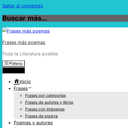
Saltar al contenido
Buscar más…
Frases más poemas
Toda la Literatura posible
Menú
Menú
Inicio
Frases
Frases por categorías
Frases de autores y libros
Frases con imágenes
Frases de pizarra
Poemas y autores