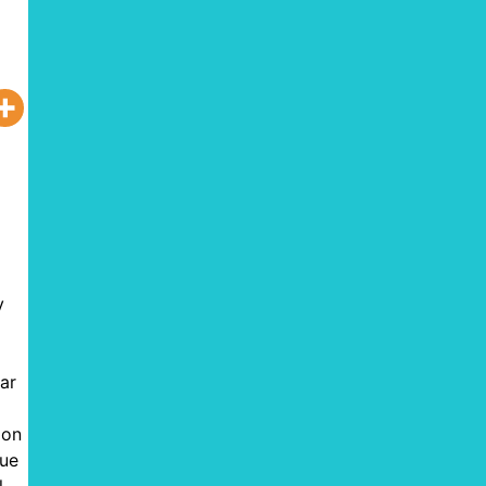
y
ar
Con
que
l