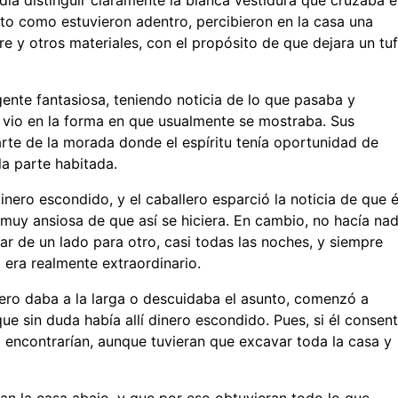
onto como estuvieron adentro, percibieron en la casa una
e y otros materiales, con el propósito de que dejara un tu
ente fantasiosa, teniendo noticia de lo que pasaba y
a vio en la forma en que usualmente se mostraba. Sus
arte de la morada donde el espíritu tenía oportunidad de
la parte habitada.
ero escondido, y el caballero esparció la noticia de que é
muy ansiosa de que así se hiciera. En cambio, no hacía na
nar de un lado para otro, casi todas las noches, y siempre
 era realmente extraordinario.
allero daba a la larga o descuidaba el asunto, comenzó a
ue sin duda había allí dinero escondido. Pues, si él consent
lo encontrarían, aunque tuvieran que excavar toda la casa y
ran la casa abajo, y que por eso obtuvieran todo lo que