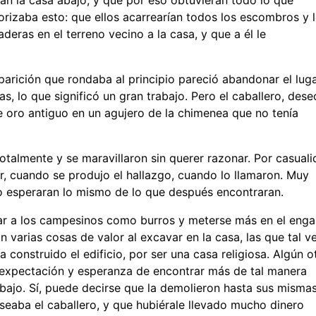
orizaba esto: que ellos acarrearían todos los escombros y 
deras en el terreno vecino a la casa, y que a él le
aparición que rondaba al principio pareció abandonar el luga
s, lo que significó un gran trabajo. Pero el caballero, des
e oro antiguo en un agujero de la chimenea que no tenía
totalmente y se maravillaron sin querer razonar. Por casual
r, cuando se produjo el hallazgo, cuando lo llamaron. Muy
o esperaran lo mismo de lo que después encontraran.
jar a los campesinos como burros y meterse más en el enga
 varias cosas de valor al excavar en la casa, las que tal v
construido el edificio, por ser una casa religiosa. Algún o
 expectación y esperanza de encontrar más de tal manera
bajo. Sí, puede decirse que la demolieron hasta sus misma
seaba el caballero, y que hubiérale llevado mucho dinero