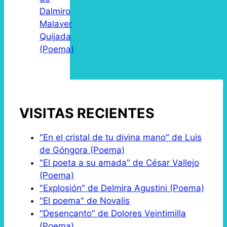
Dalmiro
Malaver
Quijada
(Poema)
VISITAS RECIENTES
"En el cristal de tu divina mano" de Luis
de Góngora (Poema)
"El poeta a su amada" de César Vallejo
(Poema)
"Explosión" de Delmira Agustini (Poema)
"El poema" de Novalis
"Desencanto" de Dolores Veintimilla
(Poema)