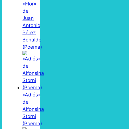
«Flor»
de
Juan
Antonio
Pérez
Bonalde
(Poema)
«Adiós»
de
Alfonsina
Storni
(Poema)