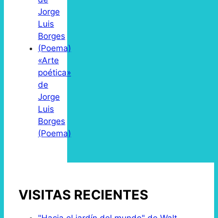
«Arte
poética»
de
Jorge
Luis
Borges
(Poema)
VISITAS RECIENTES
"Hacia el jardín del mundo" de Walt