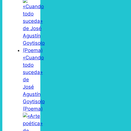
«Cuando
todo
suceda»
de
José
Agustín
Goytisolo
(Poema)