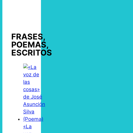
FRASES,
POEMAS,
ESCRITOS
«La