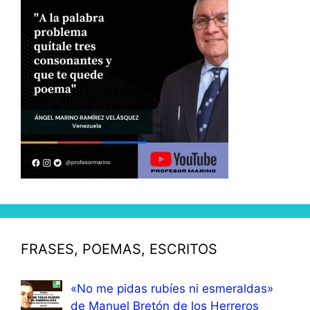
FRASES, POEMAS, ESCRITOS
«No me pidas rubíes ni esmeraldas»
de Manuel Bretón de los Herreros