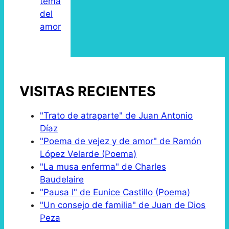
tema
del
amor
VISITAS RECIENTES
"Trato de atraparte" de Juan Antonio
Díaz
"Poema de vejez y de amor" de Ramón
López Velarde (Poema)
"La musa enferma" de Charles
Baudelaire
"Pausa I" de Eunice Castillo (Poema)
"Un consejo de familia" de Juan de Dios
Peza