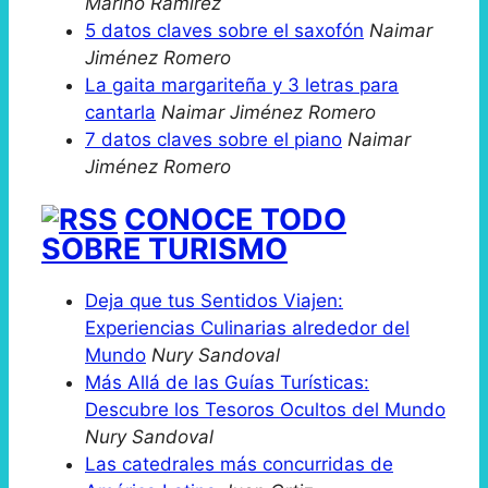
Marino Ramirez
5 datos claves sobre el saxofón
Naimar
Jiménez Romero
La gaita margariteña y 3 letras para
cantarla
Naimar Jiménez Romero
7 datos claves sobre el piano
Naimar
Jiménez Romero
CONOCE TODO
SOBRE TURISMO
Deja que tus Sentidos Viajen:
Experiencias Culinarias alrededor del
Mundo
Nury Sandoval
Más Allá de las Guías Turísticas:
Descubre los Tesoros Ocultos del Mundo
Nury Sandoval
Las catedrales más concurridas de