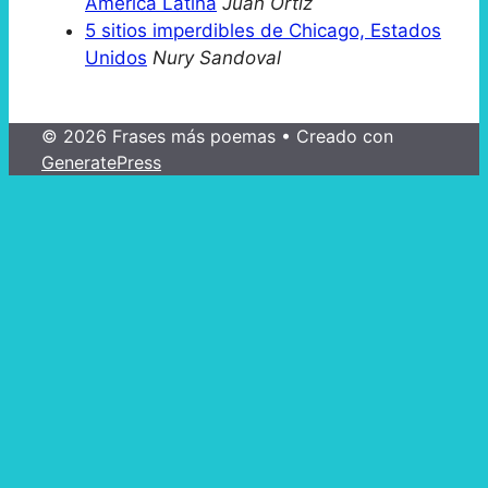
América Latina
Juan Ortiz
5 sitios imperdibles de Chicago, Estados
Unidos
Nury Sandoval
© 2026 Frases más poemas
• Creado con
GeneratePress