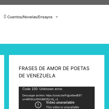
Cuentos/Novelas/Ensayos
FRASES DE AMOR DE POETAS
DE VENEZUELA
Reproductor
Code 150: Unknown error.
de
Descargar archivo: https://youtu.be/Fqjyu6twdE8?
si=WRSh1cRHUl66YEcY&_=1
vídeo