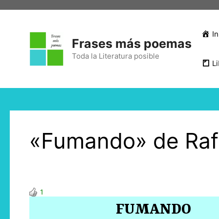
In
Frases más poemas
Toda la Literatura posible
Li
«Fumando» de Rafa
1
FUMANDO