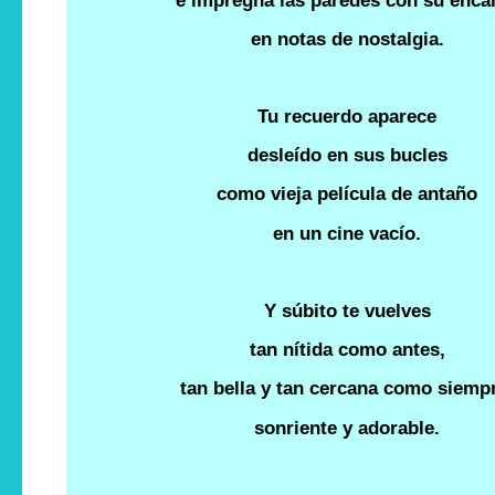
e impregna las paredes con su enca
en notas de nostalgia.
Tu recuerdo aparece
desleído en sus bucles
como vieja película de antaño
en un cine vacío.
Y súbito te vuelves
tan nítida como antes,
tan bella y tan cercana como siemp
sonriente y adorable.