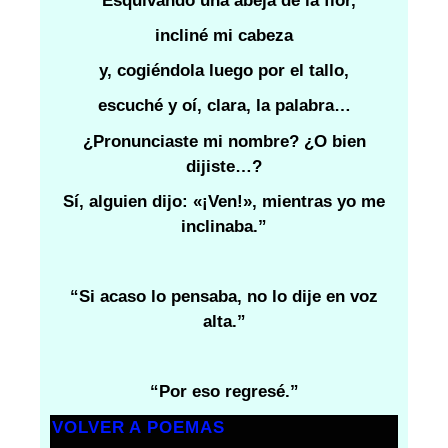
“Esquivando una abeja de la flor,
incliné mi cabeza
y, cogiéndola luego por el tallo,
escuché y oí, clara, la palabra…
¿Pronunciaste mi nombre? ¿O bien
dijiste…?
Sí, alguien dijo: «¡Ven!», mientras yo me
inclinaba.”
“Si acaso lo pensaba, no lo dije en voz
alta.”
“Por eso regresé.”
VOLVER A POEMAS