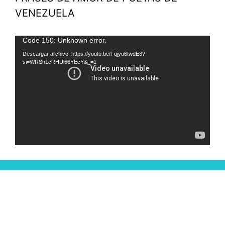
VENEZUELA
Reproductor
Code 150: Unknown error.
de
Descargar archivo: https://youtu.be/Fqjyu6twdE8?
si=WRSh1cRHUl66YEcY&_=1
vídeo