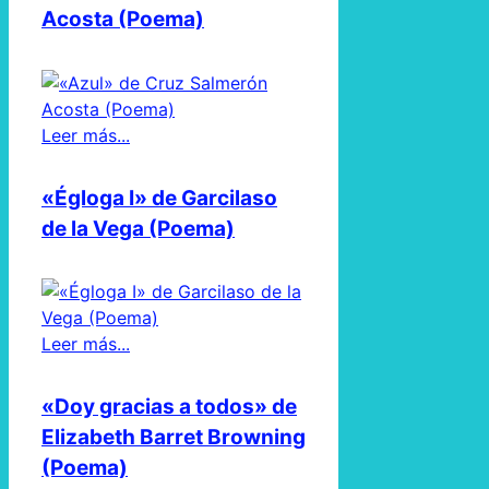
Acosta (Poema)
Leer más...
«Égloga I» de Garcilaso
de la Vega (Poema)
Leer más...
«Doy gracias a todos» de
Elizabeth Barret Browning
(Poema)