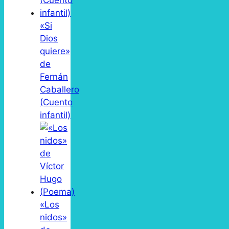
«Si
Dios
quiere»
de
Fernán
Caballero
(Cuento
infantil)
«Los
nidos»