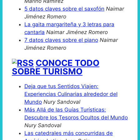
Marino Ramirez
5 datos claves sobre el saxofón
Naimar
Jiménez Romero
La gaita margariteña y 3 letras para
cantarla
Naimar Jiménez Romero
7 datos claves sobre el piano
Naimar
Jiménez Romero
CONOCE TODO
SOBRE TURISMO
Deja que tus Sentidos Viajen:
Experiencias Culinarias alrededor del
Mundo
Nury Sandoval
Más Allá de las Guías Turísticas:
Descubre los Tesoros Ocultos del Mundo
Nury Sandoval
Las catedrales más concurridas de