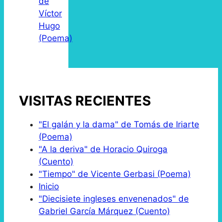
de
Víctor
Hugo
(Poema)
VISITAS RECIENTES
"El galán y la dama" de Tomás de Iriarte
(Poema)
"A la deriva" de Horacio Quiroga
(Cuento)
"Tiempo" de Vicente Gerbasi (Poema)
Inicio
"Diecisiete ingleses envenenados" de
Gabriel García Márquez (Cuento)