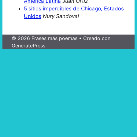
América Latina
Juan Ortiz
5 sitios imperdibles de Chicago, Estados
Unidos
Nury Sandoval
© 2026 Frases más poemas
• Creado con
GeneratePress