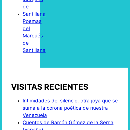
Poemas
del
Marqués
de
Santillana
VISITAS RECIENTES
Intimidades del silencio, otra joya que se
suma a la corona poética de nuestra
Venezuela
Cuentos de Ramón Gómez de la Serna
(España)