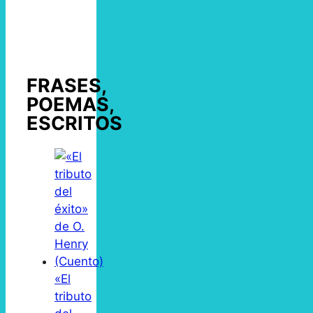
FRASES,
POEMAS,
ESCRITOS
«El
tributo