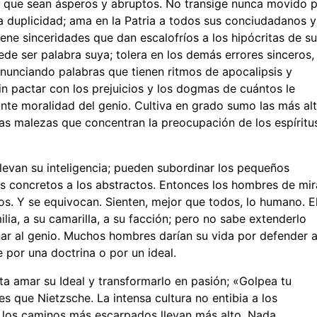
ar que sean ásperos y abruptos. No transige nunca movido 
 la duplicidad; ama en la Patria a todos sus conciudadanos y
iene sinceridades que dan escalofríos a los hipócritas de su
ede ser palabra suya; tolera en los demás errores sinceros,
onunciando palabras que tienen ritmos de apocalipsis y
sin pactar con los prejuicios y los dogmas de cuántos le
ante moralidad del genio. Cultiva en grado sumo las más al
 las malezas que concentran la preocupación de los espíritu
levan su inteligencia; pueden subordinar los pequeños
os concretos a los abstractos. Entonces los hombres de mir
s. Y se equivocan. Sienten, mejor que todos, lo humano. E
ilia, a su camarilla, a su facción; pero no sabe extenderlo
ar al genio. Muchos hombres darían su vida por defender a
 por una doctrina o por un ideal.
ita amar su Ideal y transformarlo en pasión; «Golpea tu
tes que Nietzsche. La intensa cultura no entibia a los
ue los caminos más escarpados llevan más alto. Nada