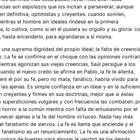
ncias son espolazos que los incitan a perseverar; aunque
 definitiva, optimistas y creyentes: cuando sonríen,
ientras el hombre sin ideales ríndese en la primera
 lo cultiva, como si en él pusiera su orgullo y su gloria: c
, hasta encenderlo, para agrandarse a sí misma.
s una suprema dignidad del propio Ideal; la falta de creenci
 La fe se confirma en el choque con las opiniones contrari
Mientras agonizan sus viejas creencias, Saúl persigue a los
ando el nuevo credo se afirma en Pablo, la fe le alienta,
re él por su fe, pero no mata; fanático, habría vivido para
 las ajenas. Es simple confianza en un Ideal y en la suficien
 creyentes y firmes en sus doctrinas, mejor que si éstas
supersticiones vulgares y con frecuencia las combaten: p
 horror a la común mentira con falta de entusiasmo por el
anecer ajenas a la fe del hombre virtuoso. Nada hay más
 el fanatismo de siervos. La fe es llama que enciende y el
 fanatismo es un renunciamiento. La fe es una afirmación
 conjura de huestes para ahogar la verdad de los demás.