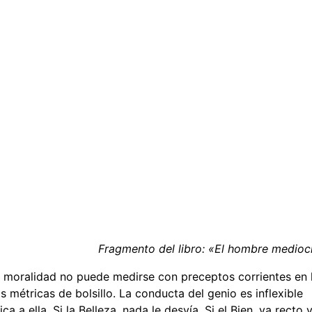
Fragmento del libro: «El hombre medioc
su moralidad no puede medirse con preceptos corrientes en 
s métricas de bolsillo. La conducta del genio es inflexible
a a ella. Si la Belleza, nada le desvía. Si el Bien, va recto 