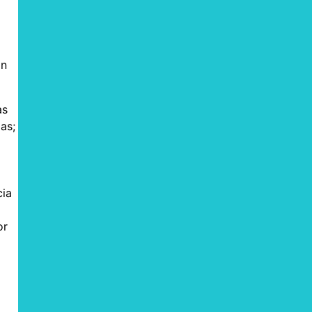
on
as
as;
cia
or