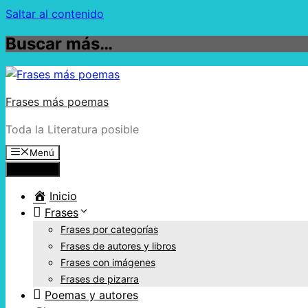
Saltar al contenido
Buscar más…
Frases más poemas
Toda la Literatura posible
Menú
Menú
Inicio
Frases
Frases por categorías
Frases de autores y libros
Frases con imágenes
Frases de pizarra
Poemas y autores