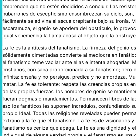
emprenden que no estén decididos a concluir. Las resiste
nubarrones de escepticismo ensombrezcan su cielo, son, en
fácilmente se adivina el ascua crepitante bajo su ironía. M
escaramuza, el genio se apodera del obstáculo, lo provoca,
igual vehemencia la llama acosa al objeto que la obstruye
La fe es la antítesis del fanatismo. La firmeza del genio e
sólidamente cimentadas convierte al mediocre en fanático.
el fanatismo teme vacilar ante ellas e intenta ahogarlas. 
cristianos, con saña proporcionada a su fanatismo; pero cu
infinita: enseña y no persigue, predica y no amordaza. Mue
matar. La fe es tolerante: respeta las creencias propias en
de las propias fuerzas; los hombres de genio se mantienen
fueran dogmas o mandamientos. Permanecen libres de las 
eso los fanáticos les suponen incrédulos, confundiendo su
propio Ideal. Todas las religiones reveladas pueden perm
extraño a la fe que el fanatismo. La fe es de visionarios y
fanatismo es ceniza que apaga. La fe es una dignidad y el
individual de alguna verdad propia y el fanatismo es una