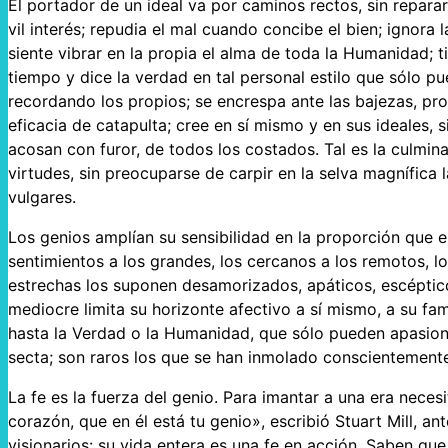
El portador de un ideal va por caminos rectos, sin repar
vil interés; repudia el mal cuando concibe el bien; ignora
siente vibrar en la propia el alma de toda la Humanidad; t
tiempo y dice la verdad en tal personal estilo que sólo pu
recordando los propios; se encrespa ante las bajezas, pr
eficacia de catapulta; cree en sí mismo y en sus ideales, 
acosan con furor, de todos los costados. Tal es la culmin
virtudes, sin preocuparse de carpir en la selva magnífica
vulgares.
Los genios amplían su sensibilidad en la proporción que e
sentimientos a los grandes, los cercanos a los remotos, l
estrechas los suponen desamorizados, apáticos, escéptico
mediocre limita su horizonte afectivo a sí mismo, a su fam
hasta la Verdad o la Humanidad, que sólo pueden apasion
secta; son raros los que se han inmolado conscientemente
La fe es la fuerza del genio. Para imantar a una era neces
corazón, que en él está tu genio», escribió Stuart Mill, an
visionarios: su vida entera es una fe en acción. Saben q