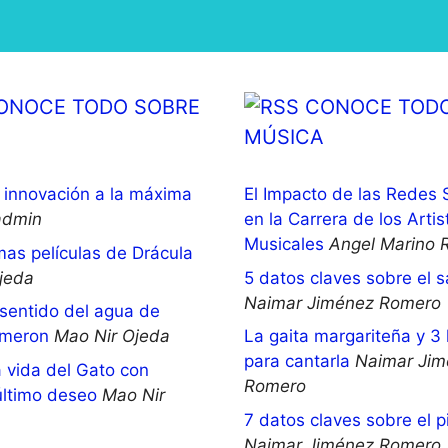
ONOCE TODO SOBRE
CONOCE TODO
MÚSICA
innovación a la máxima
El Impacto de las Redes 
admin
en la Carrera de los Artis
Musicales
Angel Marino 
mas películas de Drácula
jeda
5 datos claves sobre el 
Naimar Jiménez Romero
 sentido del agua de
meron
Mao Nir Ojeda
La gaita margariteña y 3 
para cantarla
Naimar Jim
 vida del Gato con
Romero
último deseo
Mao Nir
7 datos claves sobre el p
Naimar Jiménez Romero