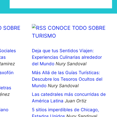
 SOBRE
CONOCE TODO SOBRE
TURISMO
Sociales
Deja que tus Sentidos Viajen:
tas
Experiencias Culinarias alrededor
Ramirez
del Mundo
Nury Sandoval
saxofón
Más Allá de las Guías Turísticas:
Descubre los Tesoros Ocultos del
Mundo
Nury Sandoval
letras
énez
Las catedrales más concurridas de
América Latina
Juan Ortiz
iano
5 sitios imperdibles de Chicago,
Estados Unidos
Nury Sandoval