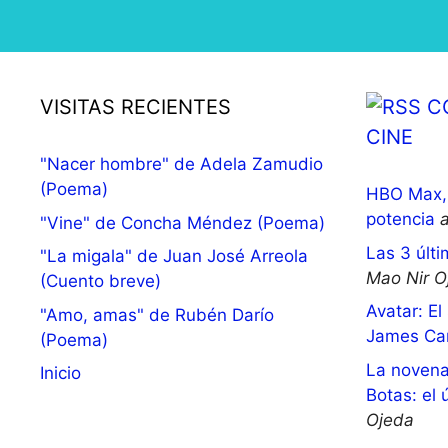
VISITAS RECIENTES
C
CINE
"Nacer hombre" de Adela Zamudio
(Poema)
HBO Max, 
potencia
"Vine" de Concha Méndez (Poema)
Las 3 últi
"La migala" de Juan José Arreola
Mao Nir O
(Cuento breve)
Avatar: El
"Amo, amas" de Rubén Darío
James Ca
(Poema)
La novena
Inicio
Botas: el 
Ojeda