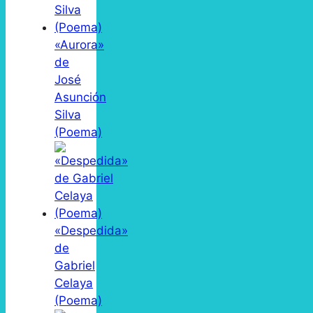
«Aurora»
de
José
Asunción
Silva
(Poema)
«Despedida»
de
Gabriel
Celaya
(Poema)