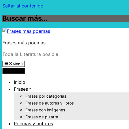
Saltar al contenido
Buscar más…
Frases más poemas
Toda la Literatura posible
Menú
Menú
Inicio
Frases
Frases por categorías
Frases de autores y libros
Frases con imágenes
Frases de pizarra
Poemas y autores