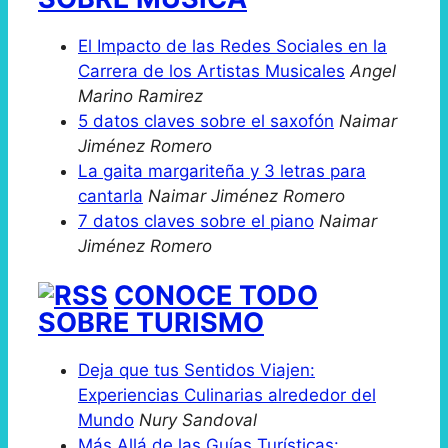
El Impacto de las Redes Sociales en la
Carrera de los Artistas Musicales
Angel
Marino Ramirez
5 datos claves sobre el saxofón
Naimar
Jiménez Romero
La gaita margariteña y 3 letras para
cantarla
Naimar Jiménez Romero
7 datos claves sobre el piano
Naimar
Jiménez Romero
CONOCE TODO
SOBRE TURISMO
Deja que tus Sentidos Viajen:
Experiencias Culinarias alrededor del
Mundo
Nury Sandoval
Más Allá de las Guías Turísticas: