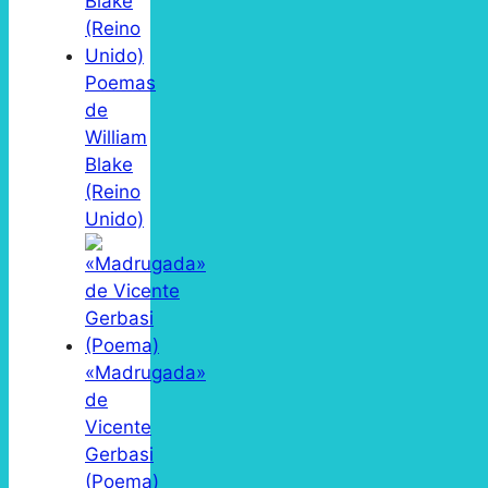
Poemas
de
William
Blake
(Reino
Unido)
«Madrugada»
de
Vicente
Gerbasi
(Poema)