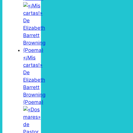
«¡Mis
cartas!»
De
Elizabeth
Barrett
Browning
(Poema)