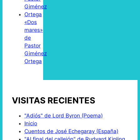
«Dos
mares»
de
Pastor
Giménez
Ortega
VISITAS RECIENTES
"Adiós" de Lord Byron (Poema)
Inicio
Cuentos de José Echegaray (España)
"Al final del callejón" de Rudyard Kipling