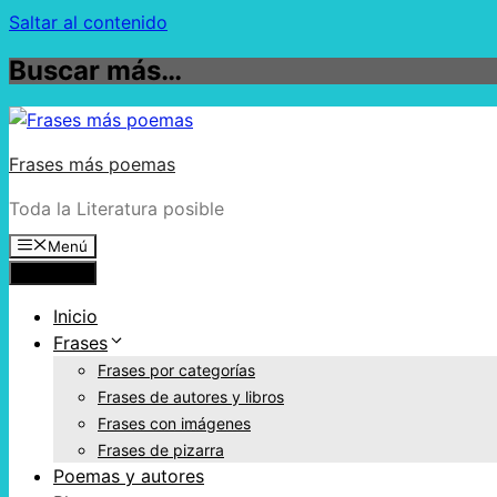
Saltar al contenido
Buscar más…
Frases más poemas
Toda la Literatura posible
Menú
Menú
Inicio
Frases
Frases por categorías
Frases de autores y libros
Frases con imágenes
Frases de pizarra
Poemas y autores