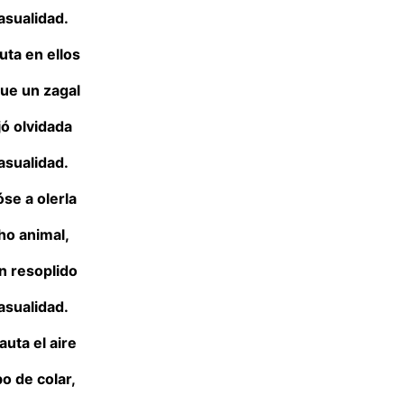
asualidad.
uta en ellos
que un zagal
jó olvidada
asualidad.
se a olerla
cho animal,
un resoplido
asualidad.
lauta el aire
o de colar,