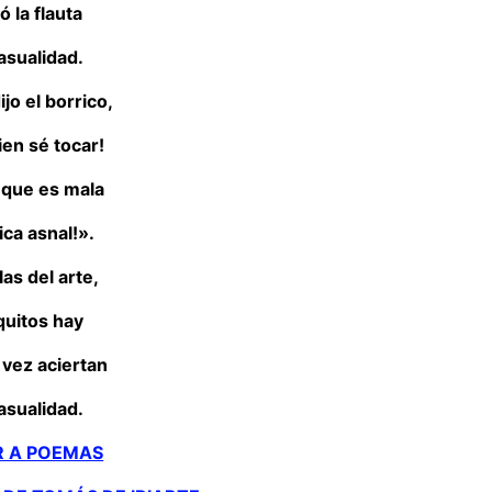
ó la flauta
asualidad.
ijo el borrico,
ien sé tocar!
n que es mala
ica asnal!».
las del arte,
quitos hay
 vez aciertan
asualidad.
R A POEMAS