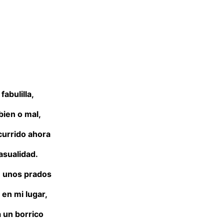
fabulilla,
bien o mal,
urrido ahora
asualidad.
 unos prados
 en mi lugar,
 un borrico