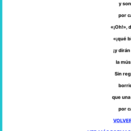
y son
por c
«¡Oh!», d
«¡qué b
¡y dirá
la mús
Sin reg
borri
que una
por c
VOLVE