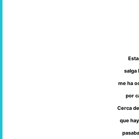
Esta 
salga 
me ha oc
por c
Cerca de
que hay
pasaba