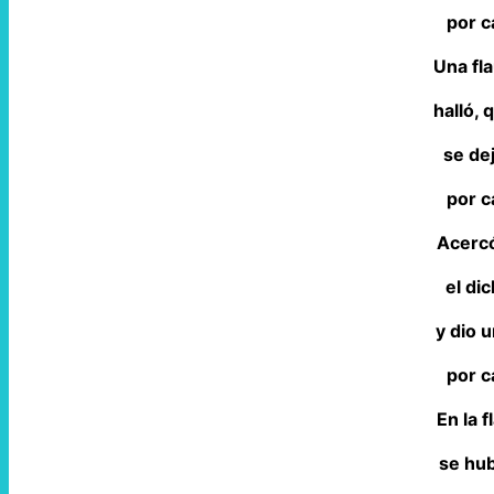
por c
Una fla
halló, 
se de
por c
Acercó
el di
y dio 
por c
En la f
se hub