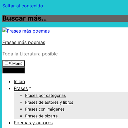
Saltar al contenido
Buscar más…
Frases más poemas
Toda la Literatura posible
Menú
Menú
Inicio
Frases
Frases por categorías
Frases de autores y libros
Frases con imágenes
Frases de pizarra
Poemas y autores