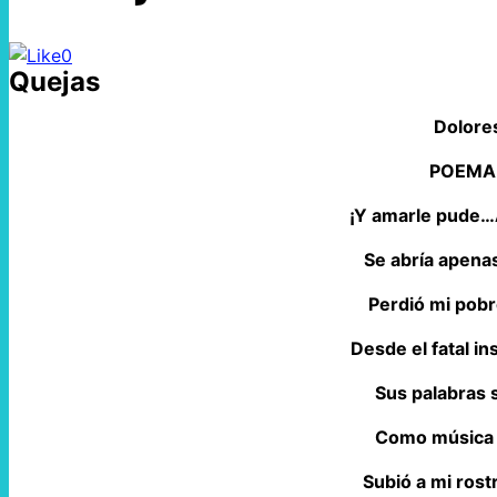
0
Quejas
Dolores
POEMA
¡Y amarle pude…A
Se abría apena
Perdió mi pob
Desde el fatal in
Sus palabras 
Como música b
Subió a mi rostr