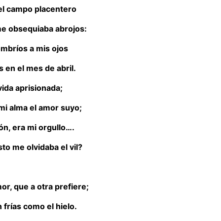
, el campo placentero
me obsequiaba abrojos:
ombríos a mis ojos
s en el mes de abril.
vida aprisionada;
 mi alma el amor suyo;
ón, era mi orgullo….
to me olvidaba el vil?
or, que a otra prefiere;
 frías como el hielo.