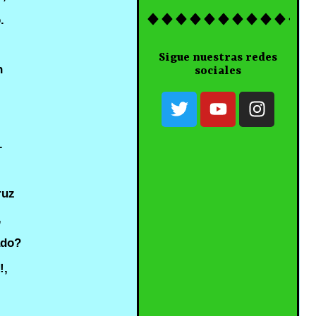
.
Sigue nuestras redes
n
sociales
.
ruz
,
ado?
!,