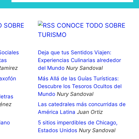
 SOBRE
CONOCE TODO SOBRE
TURISMO
Sociales
Deja que tus Sentidos Viajen:
tas
Experiencias Culinarias alrededor
Ramirez
del Mundo
Nury Sandoval
saxofón
Más Allá de las Guías Turísticas:
Descubre los Tesoros Ocultos del
Mundo
Nury Sandoval
letras
énez
Las catedrales más concurridas de
América Latina
Juan Ortiz
iano
5 sitios imperdibles de Chicago,
Estados Unidos
Nury Sandoval