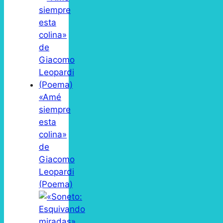
«Amé
siempre
esta
colina»
de
Giacomo
Leopardi
(Poema)