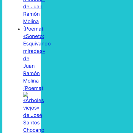
«Soneto:
Esquivando
miradas»
de
Juan
Ramón
Molina
(Poema)