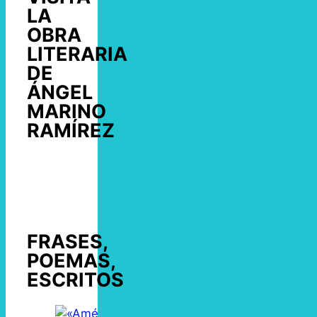
LA
OBRA
LITERARIA
DE
ÁNGEL
MARINO
RAMÍREZ
FRASES,
POEMAS,
ESCRITOS