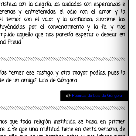
 tristeza con la alegría, los cuidados con esperanzas e
erenas y entretenidas, el odio con el amor y la
, el temor con el valor y la confianza; suprime las
ituyéndolas por el convencimiento y la fe, y nos
mplido aquello que nos parecía esperar o desear en
und Freud
días temer ese castigo, y otro mayor podías, pues la
te de un amigo”. Luis de Góngora
Poemas de Luis de Góngora
mos que toda religión instituida se basa, en primer
re la fe que una multitud tiene en cierta persona, de