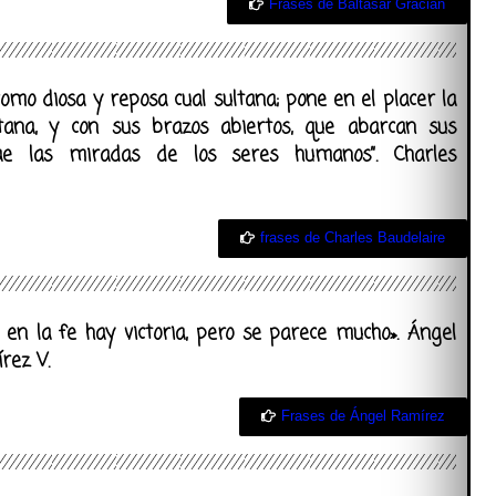
Frases de Baltasar Gracián
como diosa y reposa cual sultana; pone en el placer la
ana, y con sus brazos abiertos, que abarcan sus
rae las miradas de los seres humanos”. Charles
frases de Charles Baudelaire
i en la fe hay victoria, pero se parece mucho». Ángel
rez V.
Frases de Ángel Ramírez