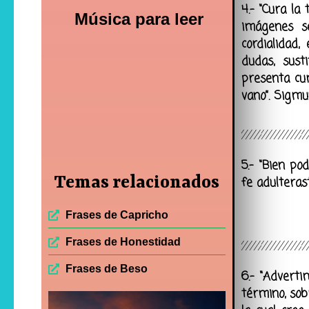
4.- “Cura la
Música para leer
imágenes s
cordialidad
dudas, sust
presenta cu
vano”. Sigm
5.- “Bien po
Temas relacionados
fe adulteras
Frases de Capricho
Frases de Honestidad
Frases de Beso
6.- “Adverti
término, sob