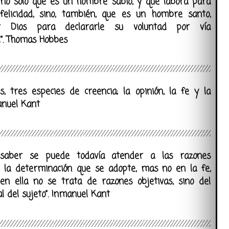
e no sólo que es un hombre sabio, y que labora para
 felicidad, sino, también, que es un hombre santo,
r Dios para declararle su voluntad por vía
l”. Thomas Hobbes
es, tres especies de creencia; la opinión, la fe y la
manuel Kant
 saber se puede todavía atender a las razones
 a la determinación que se adopte, mas no en la fe,
en ella no se trata de razones objetivas, sino del
l del sujeto”. Inmanuel Kant