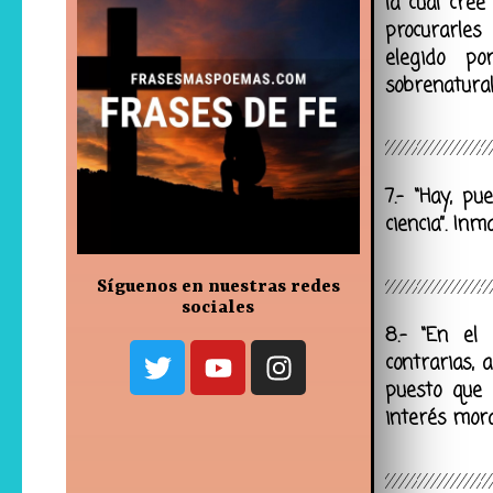
la cual cre
procurarles
elegido po
sobrenatura
7.- “Hay, pu
ciencia”. In
Síguenos en nuestras redes
sociales
8.- “En el
contrarias,
puesto que 
interés mora