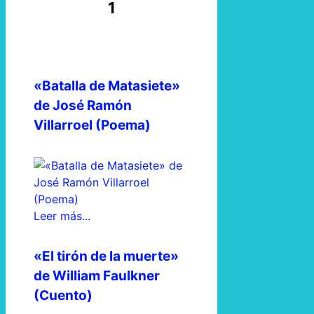
1
«Batalla de Matasiete»
de José Ramón
Villarroel (Poema)
Leer más...
«El tirón de la muerte»
de William Faulkner
(Cuento)