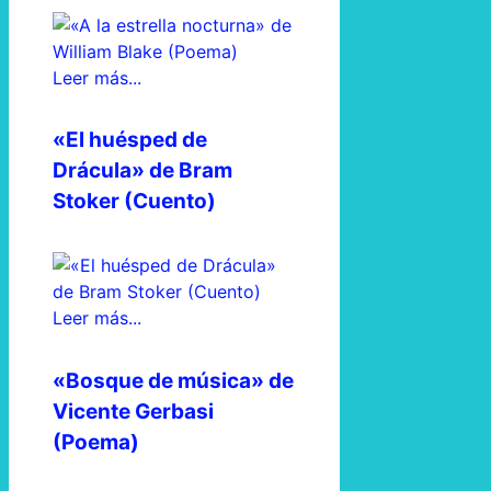
Leer más...
«El huésped de
Drácula» de Bram
Stoker (Cuento)
Leer más...
«Bosque de música» de
Vicente Gerbasi
(Poema)