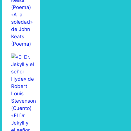
«A la
soledad»
de John
Keats
(Poema)
«El Dr.
Jekyll y
el señor