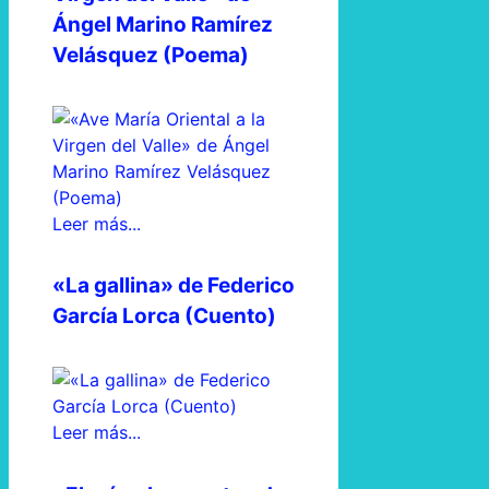
Ángel Marino Ramírez
Velásquez (Poema)
Leer más...
«La gallina» de Federico
García Lorca (Cuento)
Leer más...