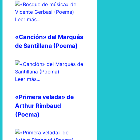
Leer más...
«Canción» del Marqués
de Santillana (Poema)
Leer más...
«Primera velada» de
Arthur Rimbaud
(Poema)