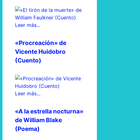
Leer más...
«Procreación» de
Vicente Huidobro
(Cuento)
Leer más...
«A la estrella nocturna»
de William Blake
(Poema)