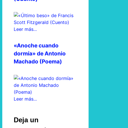
Leer más...
«Anoche cuando
dormía» de Antonio
Machado (Poema)
Leer más...
Deja un