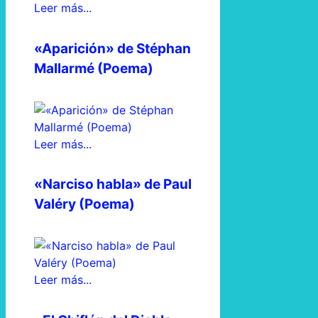
Leer más...
«Aparición» de Stéphan
Mallarmé (Poema)
Leer más...
«Narciso habla» de Paul
Valéry (Poema)
Leer más...